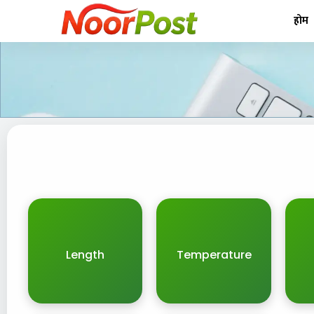
होम
Length
Temperature