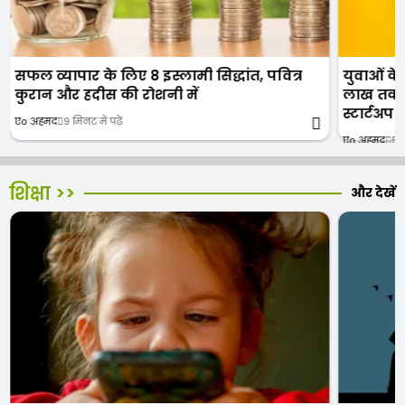
सफल व्यापार के लिए 8 इस्लामी सिद्धांत, पवित्र
युवाओं के
कुरान और हदीस की रोशनी में
लाख तक की
स्टार्टअप!
एо अहमद
9 मिनट में पढ़ें
एо अहमद
5 म
शिक्षा >>
और देखें