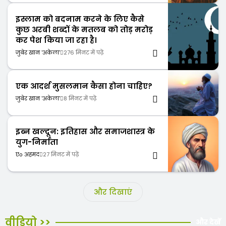
इस्लाम को बदनाम करने के लिए कैसे
कुछ अरबी शब्दों के मतलब को तोड़ मरोड़
कर पेश किया जा रहा है।
जुबेर खान 'अकेला'
276 मिनट में पढ़ें
एक आदर्श मुसलमान कैसा होना चाहिए?
जुबेर खान 'अकेला'
8 मिनट में पढ़ें
इब्न खल्दून: इतिहास और समाजशास्त्र के
युग-निर्माता
एо अहमद
27 मिनट में पढ़ें
और दिखाएं
वीडियो >>
और देखें