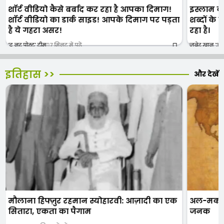
शॉर्ट वीडियो कैसे बर्बाद कर रहा है आपका दिमाग!
इस्लाम क
शॉर्ट वीडियो का डार्क साइड! आपके दिमाग पर पड़ता
शब्दों के
है ये गहरा असर!
रहा है।
'द नूर पोस्ट' टीम
7 मिनट में पढ़ें
जुबेर खान 'अक
इतिहास >>
और देखें
मौलाना हिफ्ज़ुर रहमान स्योहारवी: आज़ादी का एक
अल-मकदिसी
सितारा, एकता का पैगाम
जनक