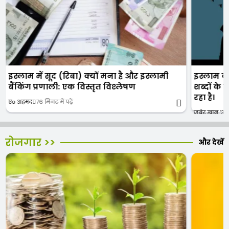
इस्लाम में सूद (रिबा) क्यों मना है और इस्लामी
इस्लाम क
बैंकिंग प्रणाली: एक विस्तृत विश्लेषण
शब्दों के
रहा है।
एо अहमद
76 मिनट में पढ़ें
जुबेर खान 'अक
रोजगार >>
और देखें