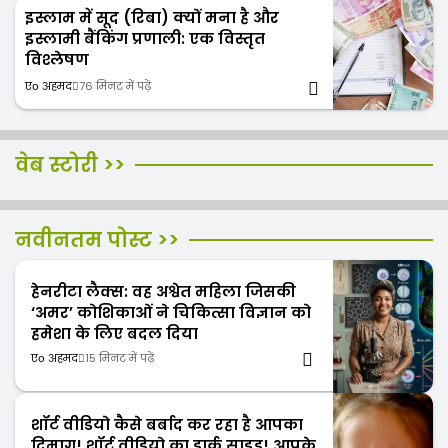
इस्लाम में सूद (रिबा) क्यों मना है और
इस्लामी बैंकिंग प्रणाली: एक विस्तृत
विश्लेषण
एо अहमद
76 मिनट में पढ़ें
हवा में उड़ान भरनेवाला दुनिया
जाने सबसे गहरा समुद्र बिंदु
वेब स्टोरी >>
का पहला इन्सान “अब्बास इब्न
मारियाना ट्रेंच का रहस्य
फिरनास”
नवीनतम पोस्ट >>
हेनरीटा लैक्स: वह अश्वेत महिला जिसकी
‘अमर’ कोशिकाओं ने चिकित्सा विज्ञान को
हमेशा के लिए बदल दिया
एо अहमद
15 मिनट में पढ़ें
शॉर्ट वीडियो कैसे बर्बाद कर रहा है आपका
दिमाग! शॉर्ट वीडियो का डार्क साइड! आपके