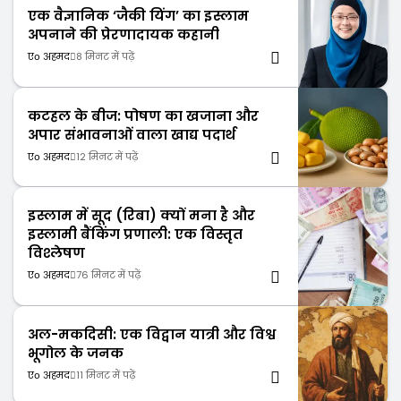
एक वैज्ञानिक ‘जैकी यिंग’ का इस्लाम
अपनाने की प्रेरणादायक कहानी
एо अहमद
8 मिनट में पढ़ें
कटहल के बीज: पोषण का खजाना और
अपार संभावनाओं वाला खाद्य पदार्थ
एо अहमद
12 मिनट में पढ़ें
इस्लाम में सूद (रिबा) क्यों मना है और
इस्लामी बैंकिंग प्रणाली: एक विस्तृत
विश्लेषण
एо अहमद
76 मिनट में पढ़ें
अल-मकदिसी: एक विद्वान यात्री और विश्व
भूगोल के जनक
एо अहमद
11 मिनट में पढ़ें