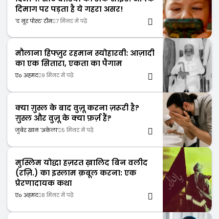
दिमाग पर पड़ता है ये गहरा असर!
'द नूर पोस्ट' टीम
7 मिनट में पढ़ें
मौलाना हिफ्ज़ुर रहमान स्योहारवी: आज़ादी
का एक सितारा, एकता का पैगाम
एо अहमद
9 मिनट में पढ़ें
क्या ग़ुस्ल के बाद वुज़ू करना ज़रूरी है?
ग़ुस्ल और वुज़ू के क्या फ़र्ज़ हैं?
जुबेर खान 'अकेला'
5 मिनट में पढ़ें
मुस्लिम योद्धा हज़रत ख़ालिद बिन वलीद
(रज़ि.) का इस्लाम क़बूल करना: एक
प्रेरणादायक कथा
एо अहमद
8 मिनट में पढ़ें