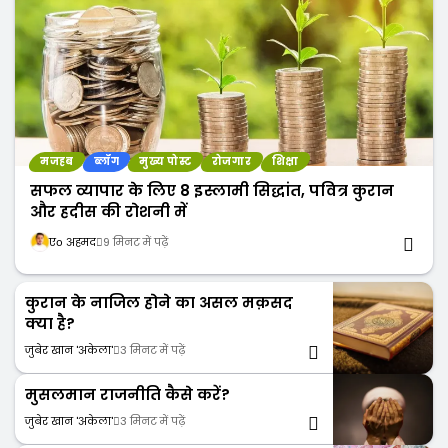
मजहब
ब्लॉग
मुख्य पोस्ट
रोजगार
शिक्षा
सफल व्यापार के लिए 8 इस्लामी सिद्धांत, पवित्र कुरान
और हदीस की रोशनी में
एо अहमद
9 मिनट में पढ़ें
कुरान के नाजिल होने का असल मक़सद
क्या है?
जुबेर खान 'अकेला'
3 मिनट में पढ़ें
मुसलमान राजनीति कैसे करें?
जुबेर खान 'अकेला'
3 मिनट में पढ़ें