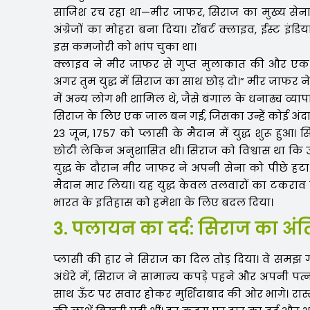
साजिश रच रहा था—मीर जाफर, सिराज का मुख्य सेनापति
अंग्रेजों का मोहरा बना दिया। रॉबर्ट क्लाइव, ईस्ट इ
इस कमजोरी को भांप चुका था।
क्लाइव ने मीर जाफर से गुप्त मुलाकात की और एक आक
अगर तुम युद्ध में सिराज का साथ छोड़ दो।” मीर जाफ
में अन्य लोग भी शामिल थे, जैसे बंगाल के धनाढ्य व्य
सिराज के लिए एक जाल बन गई, जिसका उन्हें कोई अंदाज
23 जून, 1757 को प्लासी के मैदान में युद्ध शुरू हुआ
छोटी लेकिन अनुशासित थी। सिराज को विश्वास था क
युद्ध के दौरान मीर जाफर ने अपनी सेना को पीछे हटा
मैदान मार लिया। यह युद्ध केवल तलवारों का टकराव 
भारत के इतिहास को हमेशा के लिए बदल दिया।
3. पलायन का दर्द: सिराज का अंत
प्लासी की हार ने सिराज का दिल तोड़ दिया। वे समझ
अंधेरे में, सिराज ने सामान्य कपड़े पहने और अपनी पत्नी
साथ ऊँट पर सवार होकर मुर्शिदाबाद की ओर भागे। रास्ते म