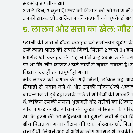
सबसे क्रूर प्रतीक था।
अगले दिन, 3 जुलाई, 1757 को सिराज को खोशबाग में
उनकी साहस और बलिदान की कहानी को चुपके से बयां
5. लालच और सत्ता का खेल: मीर
प्लासी की जीत ने रॉबर्ट क्लाइव को रातों-रात यूरोप 
उन्हें लाखों पाउंड की संपत्ति मिली, जिसमें 2 लाख 34
शामिल थी। क्लाइव की यह संपत्ति उन्हें 33 साल की 
डर था कि मीर जाफर अपने वादों से मुकर सकता है। 
रिश्ता जल्द ही तनावपूर्ण हो गया।
मीर जाफर को बंगाल की गद्दी मिली, लेकिन वह शा
सिपाही से नवाब बने थे, और उनकी जीवनशैली भ्रष्ट
नाच-गाने में डूबे रहे। उनके गले में मोतियों की माला
थे, लेकिन उनकी जनता भुखमरी और गरीबी का शिकार ह
मीर जाफर के बेटे मीरान की क्रूरता ने सिराज के पर
खां के हरम की 70 महिलाओं को हुगली नदी में डुबो दिय
बीच पिसवाया गया। मीरान की एक नोटबुक थी, जिसमे
बनाई थी, जिसमें 300 से अधिक लोग शामिल थे। उसकी यह क