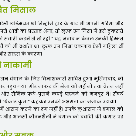
वित मिसाल
सी शख्सियत थीं जिन्होंने हार के बाद भी अपनी गरिमा और
ादी का प्रस्ताव भेजा, तो लुत्फ उन निसा ने इसे ठुकराते
 की सवारी करने से तो रही।” यह जवाब न केवल उनकी हिम्मत
ी को भी दर्शाता था। लुत्फ उन निसा एकमात्र ऐसी महिला थीं
ता और साहस के कारण।
ी नाकामी
ासन बंगाल के लिए विनाशकारी साबित हुआ। मुर्शिदाबाद, जो
र पहुंच गया। मीर जाफर की सेना को महीनों तक वेतन नहीं
गए, और सैनिक फटे-पुराने कपड़े पहनने को मजबूर थे। रॉबर्ट
ो “बेकार कुत्ता” कहकर उनकी अक्षमता का मजाक उड़ाया।
र में शासन करने का दम नहीं है। उनके कुशासन ने बंगाल को
्ट और आलसी जीवनशैली ने बंगाल को बर्बादी की कगार पर
णा और सबक