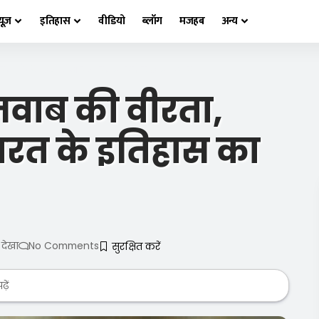
्यूज़
इतिहास
वीडियो
ब्लॉग
मजहब
अन्य
ीरता, विश्वासघात और भारत के इतिहास का मोड़
 नवाब की वीरता,
ारत के इतिहास का
 देखा
No Comments
़ें