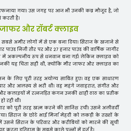
 दफनाया गया। उस जगह पर आज भी उनकी कब्र मौजूद है, जो
 करती है।
 जाफर और रॉबर्ट क्लाइव
के सबसे अमीर लोगों में से एक बना दिया। सिराज के खजाने से
 हजार पाउंड निजी तौर पर और 27 हजार पाउंड की वार्षिक जागीर
उम्र में अकल्पनीय रूप से धनवान बना गई। लेकिन क्लाइव को
उनकी यह चिंता सही थी, क्योंकि मीर जाफर और क्लाइव का
सन के लिए पूरी तरह अयोग्य साबित हुए। वह एक साधारण
ाचार और आलस्य से भरी थी। वह महंगे जवाहरात, संगीत और
एँ और कलाइयों में रत्नजड़ित कंगन उनकी शाही ठाठ का प्रतीक
ो रही थी।
िवार को पूरी तरह खत्म करने की साजिश रची। उसने अलीवर्दी
ा। सिराज के छोटे भाई मिर्जा मेहदी को लकड़ी के तख्तों के
ं उसने सिराज के परिवार और करीबियों को मारने की सूची
्रूरता इतिहास के सबसे काले पन्नों में दर्ज है।