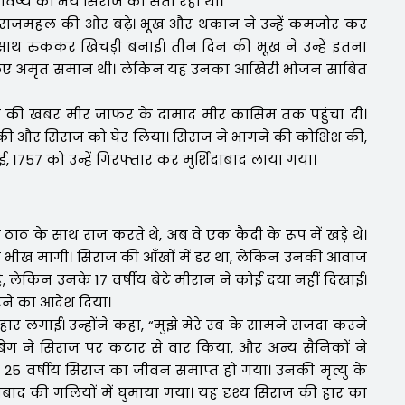
 भविष्य का भय सिराज को सता रहा था।
ुए राजमहल की ओर बढ़े। भूख और थकान ने उन्हें कमजोर कर
 साथ रुककर खिचड़ी बनाई। तीन दिन की भूख ने उन्हें इतना
लिए अमृत समान थी। लेकिन यह उनका आखिरी भोजन साबित
ी की खबर मीर जाफर के दामाद मीर कासिम तक पहुंचा दी।
 की और सिराज को घेर लिया। सिराज ने भागने की कोशिश की,
1757 को उन्हें गिरफ्तार कर मुर्शिदाबाद लाया गया।
ठाठ के साथ राज करते थे, अब वे एक कैदी के रूप में खड़े थे।
ी भीख मांगी। सिराज की आँखों में डर था, लेकिन उनकी आवाज
 लेकिन उनके 17 वर्षीय बेटे मीरान ने कोई दया नहीं दिखाई।
ने का आदेश दिया।
र लगाई। उन्होंने कहा, “मुझे मेरे रब के सामने सजदा करने
 बेग ने सिराज पर कटार से वार किया, और अन्य सैनिकों ने
 25 वर्षीय सिराज का जीवन समाप्त हो गया। उनकी मृत्यु के
ाबाद की गलियों में घुमाया गया। यह दृश्य सिराज की हार का