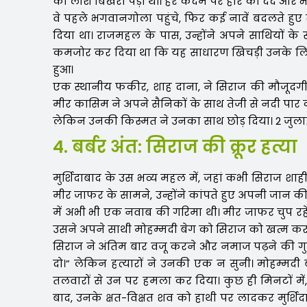
की लाशें बिखरी पड़ी थीं। हर कदम पर हार का दर्द और
वे पहले भगवानगोला पहुंचे, फिर कई नावें बदलते ह
दिया था। राजमहल के पास, उन्होंने अपने साथियों के
कमजोर कर दिया था कि यह साधारण खिचड़ी उनके 
हुआ।
एक स्थानीय फकीर, शाह दाना, ने सिराज की मौजूदग
मीर कासिम ने अपने सैनिकों के साथ तेजी से नदी पार
लेकिन उनकी किस्मत ने उनका साथ छोड़ दिया। 2 जुलाई, 
4. बर्बर अंत: सिराज की क्रूर हत्या
मुर्शिदाबाद के उस भव्य महल में, जहां कभी सिराज शाही 
मीर जाफर के सामने, उन्होंने कांपते हुए अपनी जान क
में अभी भी एक नवाब की गरिमा थी। मीर जाफर चुप रहे,
उसने अपने साथी मोहम्मदी बेग को सिराज को खत्म कर
सिराज ने अंतिम बार वजू करने और नमाज पढ़ने की गुहा
दो।” लेकिन हत्यारों ने उनकी एक न सुनी। मोहम्मदी
तलवारों से उन पर हमला कर दिया। कुछ ही मिनटों में,
बाद, उनके क्षत-विक्षत शव को हाथी पर लादकर मुर्शिद