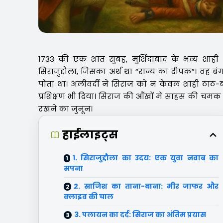
1733 की एक शांत सुबह, मुर्शिदाबाद के भव्य शा
सिराजुद्दौला, जिसका अर्थ था “राज्य का दीपक”। वह ब
पोता था। अलीवर्दी ने सिराज को न केवल शाही ठाठ-ब
प्रशिक्षण भी दिया। सिराज की आँखों में साहस की चमक 
रखने का जुनून।
हाईलाइट्स
1. सिराजुद्दौला का उदय: एक युवा नवाब का
सपना
2. साजिश का ताना-बाना: मीर जाफर और
क्लाइव की चाल
3. पलायन का दर्द: सिराज का अंतिम प्रयास