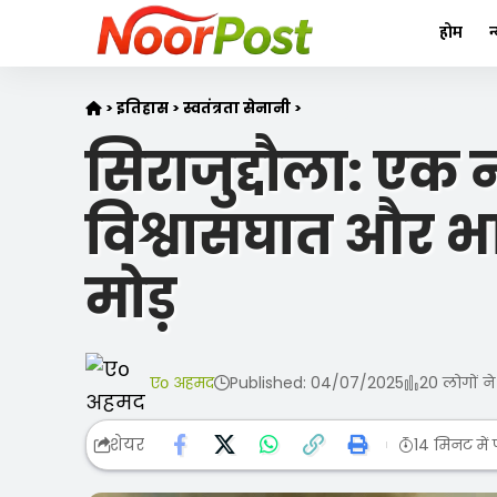
होम
न
>
इतिहास
>
स्वतंत्रता सेनानी
>
सिराजुद्दौला: एक नवाब की व
सिराजुद्दौला: एक
विश्वासघात और भ
मोड़
एо अहमद
Published: 04/07/2025
20 लोगों ने
शेयर
14 मिनट में पढ