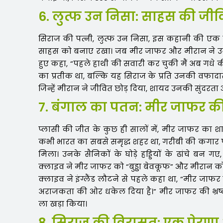
6. लुत्फ उन निसा: साहस की जी
सिराज की पत्नी, लुत्फ उन निसा, इस कहानी की एक ऐ
साहस को बनाए रखा। जब मीर जाफर और मीरान ने उनसे श
हुए कहा, “पहले हाथी की सवारी कर चुकी मैं अब गधे
का प्रतीक था, बल्कि यह सिराज के प्रति उनकी वफादार
जिन्हें मीरान ने जीवित छोड़ दिया, शायद उनकी सुंदर
7. बंगाल का पतन: मीर जाफर क
प्लासी की जीत के कुछ ही सालों में, मीर जाफर का श
कभी भारत का सबसे समृद्ध शहर था, गरीबी की कगार प
मिला। उनके सैनिकों के घोड़े हड्डियों के ढांचे बन 
क्लाइव ने मीर जाफर को “बुड्ढा बेवकूफ” और मीरान क
क्लाइव ने इंग्लैंड लौटने से पहले कहा था, “मीर जाफ
अराजकता की ओर धकेल दिया है।” मीर जाफर की भ्रष
ला खड़ा किया।
8. सिराज की विरासत: एक प्रेर