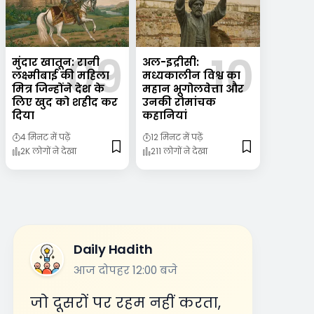
मुंदार खातून: रानी
अल-इद्रीसी:
लक्ष्मीबाई की महिला
मध्यकालीन विश्व का
मित्र जिन्होंने देश के
महान भूगोलवेत्ता और
लिए खुद को शहीद कर
उनकी रोमांचक
दिया
कहानियां
4 मिनट में पढ़ें
12 मिनट में पढ़ें
2K लोगों ने देखा
211 लोगों ने देखा
Daily Hadith
आज दोपहर 12:00 बजे
जो दूसरों पर रहम नहीं करता,